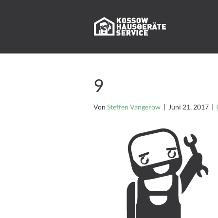
9
Von
Steffen Vangerow
|
Juni 21, 2017
|