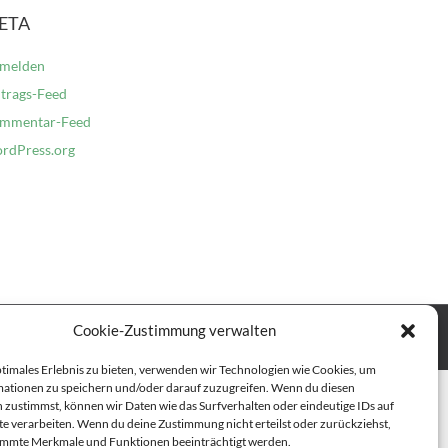
ETA
melden
ntrags-Feed
mmentar-Feed
rdPress.org
Cookie-Zustimmung verwalten
htlinie (EU)
ptimales Erlebnis zu bieten, verwenden wir Technologien wie Cookies, um
ationen zu speichern und/oder darauf zuzugreifen. Wenn du diesen
 zustimmst, können wir Daten wie das Surfverhalten oder eindeutige IDs auf
te verarbeiten. Wenn du deine Zustimmung nicht erteilst oder zurückziehst,
immte Merkmale und Funktionen beeinträchtigt werden.