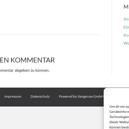
M
An
Ei
Ko
Wo
INEN KOMMENTAR
mmentar abgeben zu können.
Impressum
Datenschutz
Powered by Vangerow GmbH
Cookie-Ric
Um dir ein o
Geräteinform
Technologien
dieser Websi
können best